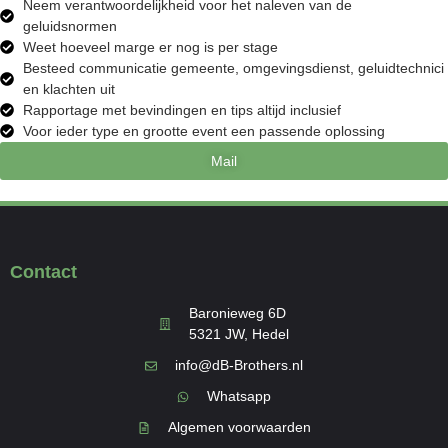
Neem verantwoordelijkheid voor het naleven van de
geluidsnormen
Weet hoeveel marge er nog is per stage
Besteed communicatie gemeente, omgevingsdienst, geluidtechnici
en klachten uit
Rapportage met bevindingen en tips altijd inclusief
Voor ieder type en grootte event een passende oplossing
Mail
Contact
Baronieweg 6D
5321 JW, Hedel
info@dB-Brothers.nl
Whatsapp
Algemen voorwaarden