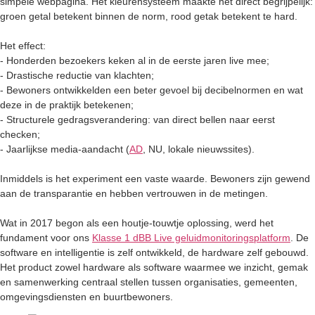
simpele webpagina. Het kleurensysteem maakte het direct begrijpelijk:
groen getal betekent binnen de norm, rood getak betekent te hard.
Het effect:
- Honderden bezoekers keken al in de eerste jaren live mee;
- Drastische reductie van klachten;
- Bewoners ontwikkelden een beter gevoel bij decibelnormen en wat
deze in de praktijk betekenen;
- Structurele gedragsverandering: van direct bellen naar eerst
checken;
- Jaarlijkse media-aandacht (
AD
, NU, lokale nieuwssites).
Inmiddels is het experiment een vaste waarde. Bewoners zijn gewend
aan de transparantie en hebben vertrouwen in de metingen.
Wat in 2017 begon als een houtje-touwtje oplossing, werd het
fundament voor ons
Klasse 1 dBB Live geluidmonitoringsplatform
. De
software en intelligentie is zelf ontwikkeld, de hardware zelf gebouwd.
Het product zowel hardware als software waarmee we inzicht, gemak
en samenwerking centraal stellen tussen organisaties, gemeenten,
omgevingsdiensten en buurtbewoners.