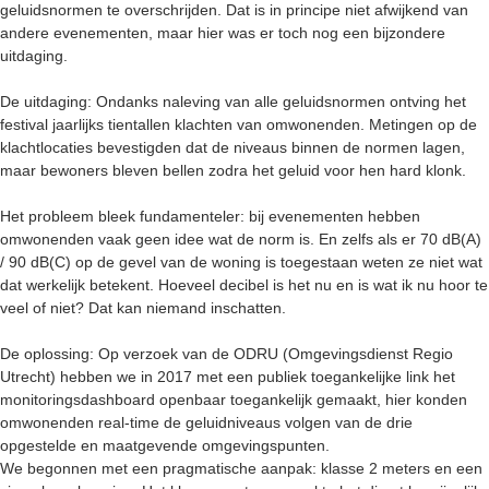
geluidsnormen te overschrijden. Dat is in principe niet afwijkend van
andere evenementen, maar hier was er toch nog een bijzondere
uitdaging.
De uitdaging: Ondanks naleving van alle geluidsnormen ontving het
festival jaarlijks tientallen klachten van omwonenden. Metingen op de
klachtlocaties bevestigden dat de niveaus binnen de normen lagen,
maar bewoners bleven bellen zodra het geluid voor hen hard klonk.
Het probleem bleek fundamenteler: bij evenementen hebben
omwonenden vaak geen idee wat de norm is. En zelfs als er 70 dB(A)
/ 90 dB(C) op de gevel van de woning is toegestaan weten ze niet wat
dat werkelijk betekent. Hoeveel decibel is het nu en is wat ik nu hoor te
veel of niet? Dat kan niemand inschatten.
De oplossing: Op verzoek van de ODRU (Omgevingsdienst Regio
Utrecht) hebben we in 2017 met een publiek toegankelijke link het
monitoringsdashboard openbaar toegankelijk gemaakt, hier konden
omwonenden real-time de geluidniveaus volgen van de drie
opgestelde en maatgevende omgevingspunten.
We begonnen met een pragmatische aanpak: klasse 2 meters en een