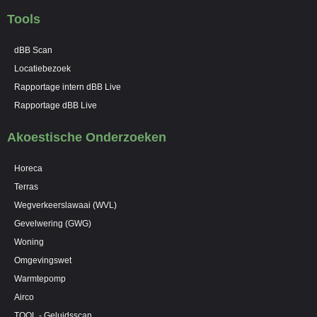
Tools
dBB Scan
Locatiebezoek
Rapportage intern dBB Live
Rapportage dBB Live
Akoestische Onderzoeken
Horeca
Terras
Wegverkeerslawaai (WVL)
Gevelwering (GWG)
Woning
Omgevingswet
Warmtepomp
Airco
TOOL - Geluidsscan