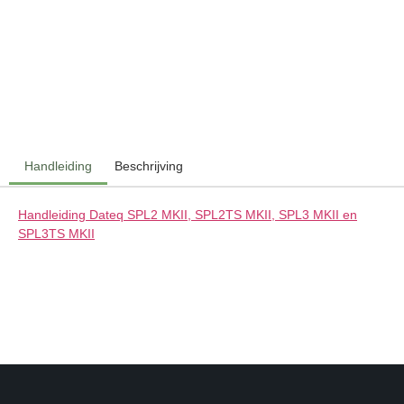
Handleiding
Beschrijving
Handleiding Dateq SPL2 MKII, SPL2TS MKII, SPL3 MKII en
SPL3TS MKII