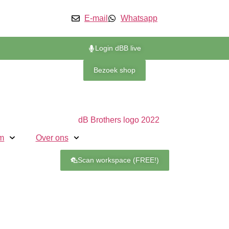
E-mail
Whatsapp
Login dBB live
Bezoek shop
m
Over ons
Scan workspace (FREE!)