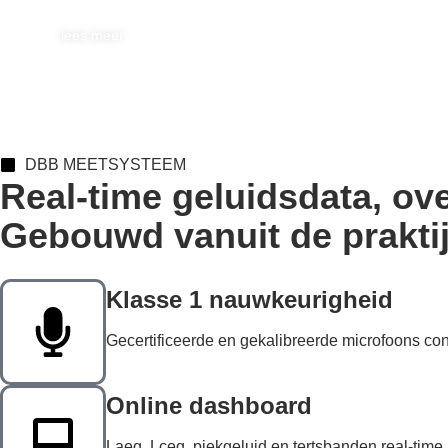
lees meer
DBB MEETSYSTEEM
Real-time geluidsdata, ov
Gebouwd vanuit de praktij
Klasse 1 nauwkeurigheid
Gecertificeerde en gekalibreerde microfoons co
Online dashboard
Laeq, Lceq, piekgeluid en tertsbanden real-time i