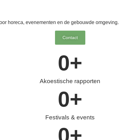
g voor horeca, evenementen en de gebouwde omgeving.
Contact
0
+
Akoestische rapporten
0
+
Festivals & events
0
+