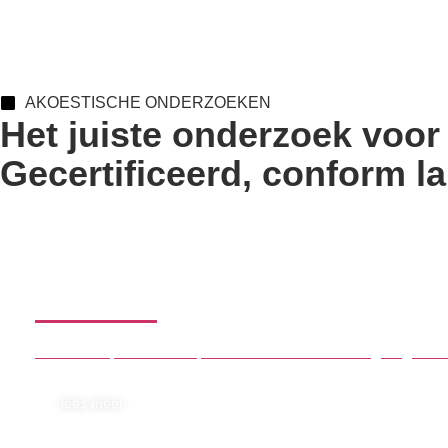
AKOESTISCHE ONDERZOEKEN
Het juiste onderzoek voor 
Gecertificeerd, conform la
Horeca
Voor cafés, restaurants, clubs en andere horecagelegenh
lees meer